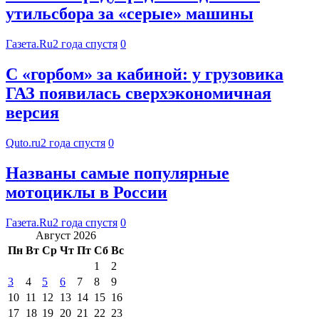
утильсбора за «серые» машины
Газета.Ru
2 года спустя
0
С «горбом» за кабиной: у грузовика
ГАЗ появилась сверхэкономичная
версия
Quto.ru
2 года спустя
0
Названы самые популярные
мотоциклы в России
Газета.Ru
2 года спустя
0
Август 2026
Пн
Вт
Ср
Чт
Пт
Сб
Вс
1
2
3
4
5
6
7
8
9
10
11
12
13
14
15
16
17
18
19
20
21
22
23