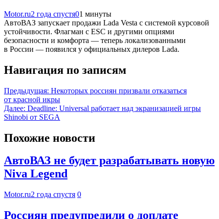
Motor.ru
2 года спустя
0
1 минуты
АвтоВАЗ запускает продажи Lada Vesta с системой курсовой
устойчивости. Флагман с ESC и другими опциями
безопасности и комфорта — теперь локализованными
в России — появился у официальных дилеров Lada.
Навигация по записям
Предыдущая:
Некоторых россиян призвали отказаться
от красной икры
Далее:
Deadline: Universal работает над экранизацией игры
Shinobi от SEGA
Похожие новости
АвтоВАЗ не будет разрабатывать новую
Niva Legend
Motor.ru
2 года спустя
0
Россиян предупредили о доплате