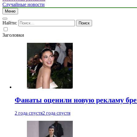
Случайные новости
Меню
Найти:
Заголовки
Фанаты оценили новую рекламу бре
2 года спустя
2 года спустя