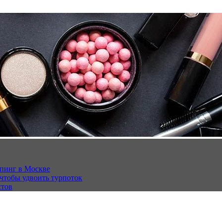
опинг в Москве
 чтобы удвоить турпоток
стов