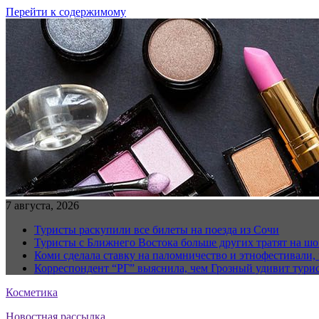
Перейти к содержимому
7 августа, 2026
Туристы раскупили все билеты на поезда из Сочи
Туристы с Ближнего Востока больше других тратят на ш
Коми сделала ставку на паломничество и этнофестивали,
Корреспондент “РГ” выяснила, чем Грозный удивит тури
Косметика
Новостная рассылка