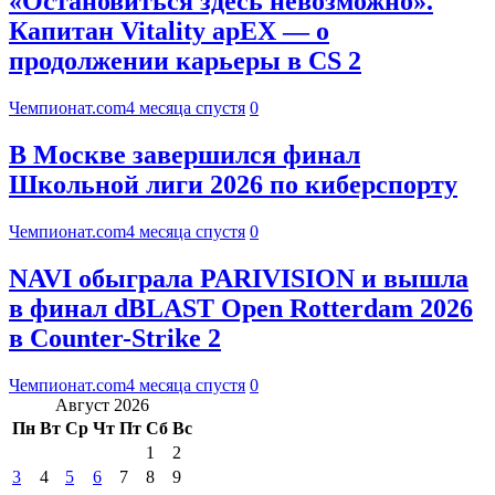
«Остановиться здесь невозможно».
Капитан Vitality apEX — о
продолжении карьеры в CS 2
Чемпионат.com
4 месяца спустя
0
В Москве завершился финал
Школьной лиги 2026 по киберспорту
Чемпионат.com
4 месяца спустя
0
NAVI обыграла PARIVISION и вышла
в финал dBLAST Open Rotterdam 2026
в Counter-Strike 2
Чемпионат.com
4 месяца спустя
0
Август 2026
Пн
Вт
Ср
Чт
Пт
Сб
Вс
1
2
3
4
5
6
7
8
9