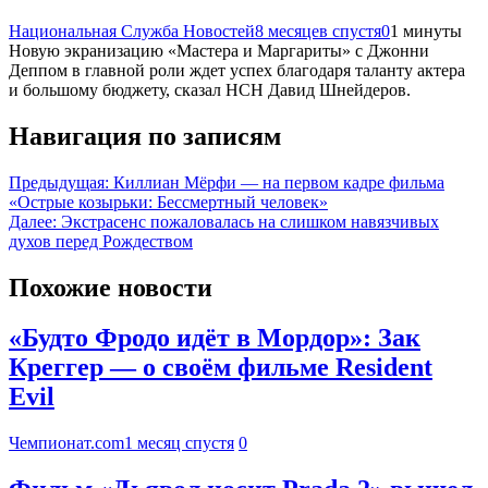
Национальная Служба Новостей
8 месяцев спустя
0
1 минуты
Новую экранизацию «Мастера и Маргариты» с Джонни
Деппом в главной роли ждет успех благодаря таланту актера
и большому бюджету, сказал НСН Давид Шнейдеров.
Навигация по записям
Предыдущая:
Киллиан Мёрфи — на первом кадре фильма
«Острые козырьки: Бессмертный человек»
Далее:
Экстрасенс пожаловалась на слишком навязчивых
духов перед Рождеством
Похожие новости
«Будто Фродо идёт в Мордор»: Зак
Креггер — о своём фильме Resident
Evil
Чемпионат.com
1 месяц спустя
0