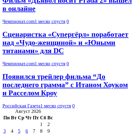
Фильм «Дьявол носит Prada 2» вышел
в онлайне
Чемпионат.com
1 месяц спустя
0
Сценаристка «Супергёрл» поработает
над «Чудо-женщиной» и «Юными
титанами» для DC
Чемпионат.com
1 месяц спустя
0
Появился трейлер фильма “До
последнего грамма” с Итаном Хоуком
и Расселом Кроу
Российская Газета
1 месяц спустя
0
Август 2026
Пн
Вт
Ср
Чт
Пт
Сб
Вс
1
2
3
4
5
6
7
8
9