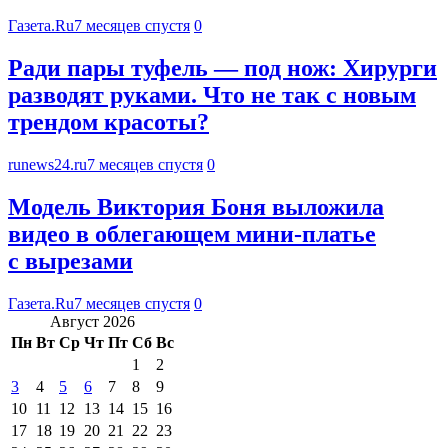
Газета.Ru
7 месяцев спустя
0
Ради пары туфель — под нож: Хирурги
разводят руками. Что не так с новым
трендом красоты?
runews24.ru
7 месяцев спустя
0
Модель Виктория Боня выложила
видео в облегающем мини-платье
с вырезами
Газета.Ru
7 месяцев спустя
0
Август 2026
Пн
Вт
Ср
Чт
Пт
Сб
Вс
1
2
3
4
5
6
7
8
9
10
11
12
13
14
15
16
17
18
19
20
21
22
23