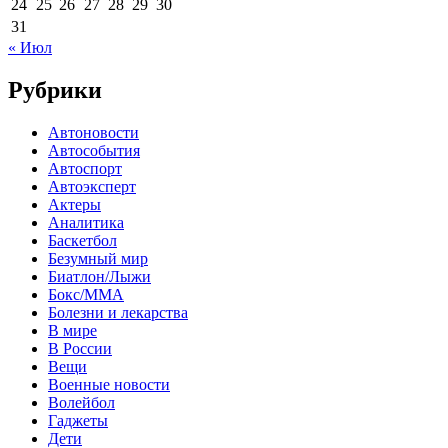
24
25
26
27
28
29
30
31
« Июл
Рубрики
Автоновости
Автособытия
Автоспорт
Автоэксперт
Актеры
Аналитика
Баскетбол
Безумный мир
Биатлон/Лыжи
Бокс/MMA
Болезни и лекарства
В мире
В России
Вещи
Военные новости
Волейбол
Гаджеты
Дети