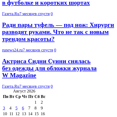
в футболке и коротких шортах
Газета.Ru
7 месяцев спустя
0
Ради пары туфель — под нож: Хирурги
разводят руками. Что не так с новым
трендом красоты?
runews24.ru
7 месяцев спустя
0
Актриса Сидни Суини снялась
без одежды для обложки журнала
W Magazine
Газета.Ru
7 месяцев спустя
0
Август 2026
Пн
Вт
Ср
Чт
Пт
Сб
Вс
1
2
3
4
5
6
7
8
9
10
11
12
13
14
15
16