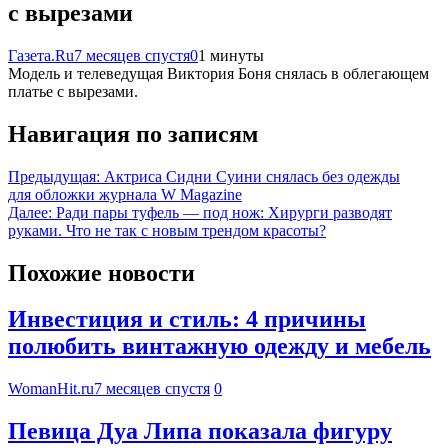
с вырезами
Газета.Ru
7 месяцев спустя
0
1 минуты
Модель и телеведущая Виктория Боня снялась в облегающем
платье с вырезами.
Навигация по записям
Предыдущая:
Актриса Сидни Суини снялась без одежды
для обложки журнала W Magazine
Далее:
Ради пары туфель — под нож: Хирурги разводят
руками. Что не так с новым трендом красоты?
Похожие новости
Инвестиция и стиль: 4 причины
полюбить винтажную одежду и мебель
WomanHit.ru
7 месяцев спустя
0
Певица Дуа Липа показала фигуру