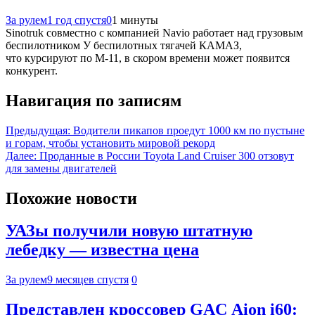
За рулем
1 год спустя
0
1 минуты
Sinotruk совместно с компанией Navio работает над грузовым
беспилотником У беспилотных тягачей КАМАЗ,
что курсируют по М-11, в скором времени может появится
конкурент.
Навигация по записям
Предыдущая:
Водители пикапов проедут 1000 км по пустыне
и горам, чтобы установить мировой рекорд
Далее:
Проданные в России Toyota Land Cruiser 300 отзовут
для замены двигателей
Похожие новости
УАЗы получили новую штатную
лебедку — известна цена
За рулем
9 месяцев спустя
0
Представлен кроссовер GAC Aion i60: