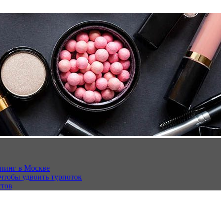
опинг в Москве
 чтобы удвоить турпоток
стов