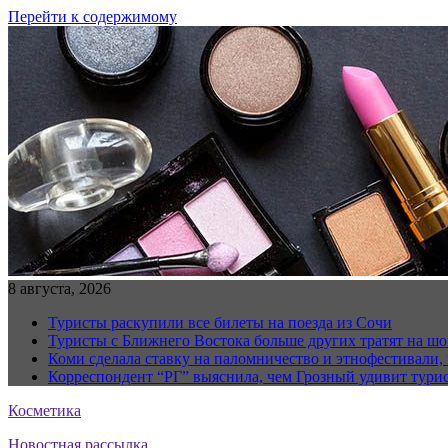
Перейти к содержимому
8 августа, 2026
Туристы раскупили все билеты на поезда из Сочи
Туристы с Ближнего Востока больше других тратят на ш
Коми сделала ставку на паломничество и этнофестивали,
Корреспондент “РГ” выяснила, чем Грозный удивит тури
Косметика
Новостная рассылка