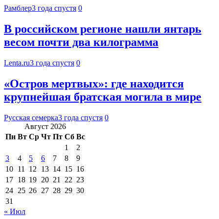
Рамблер
3 года спустя
0
В российском регионе нашли янтарь
весом почти два килограмма
Lenta.ru
3 года спустя
0
«Остров мертвых»: где находится
крупнейшая братская могила в мире
Русская семерка
3 года спустя
0
Август 2026
Пн
Вт
Ср
Чт
Пт
Сб
Вс
1
2
3
4
5
6
7
8
9
10
11
12
13
14
15
16
17
18
19
20
21
22
23
24
25
26
27
28
29
30
31
« Июл