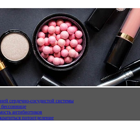
ней сердечно-сосудистой системы
 бессоннице
мость антибиотиков
кратиться потоотделение