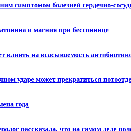
ним симптомом болезней сердечно-сосу
атонина и магния при бессоннице
ет влиять на всасываемость антибиотик
чном ударе может прекратиться потоотд
мена года
ролог рассказала, что на самом деле пол