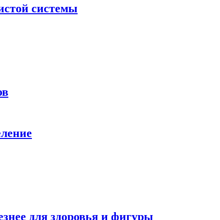
дистой системы
ов
еление
езнее для здоровья и фигуры