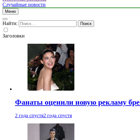
Случайные новости
Меню
Найти:
Заголовки
Фанаты оценили новую рекламу бре
2 года спустя
2 года спустя