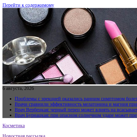
Перейти к содержимому
6 августа, 2026
Проблемы с эрекцией оказались ранним симптомом болез
Врачи сравнили эффективность мелатонина и магния при
Врач Вербецкая: черный перец может влиять на всасывае
Врач Бурнацкая: при опасном солнечном ударе может пре
Косметика
Новостная рассылка