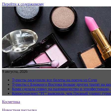
Перейти к содержимому
9 августа, 2026
Туристы раскупили все билеты на поезда из Сочи
Туристы с Ближнего Востока больше других тратят на ш
Коми сделала ставку на паломничество и этнофестивали,
Корреспондент “РГ” выяснила, чем Грозный удивит тури
Косметика
Новостная рассылка