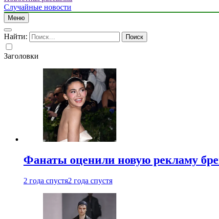
Случайные новости
Меню
Найти:
Заголовки
Фанаты оценили новую рекламу бре
2 года спустя
2 года спустя