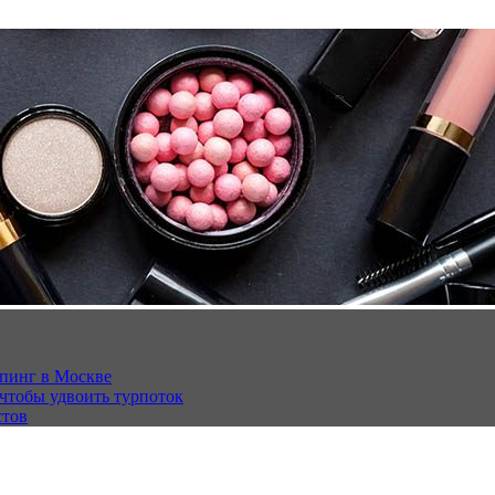
опинг в Москве
 чтобы удвоить турпоток
стов