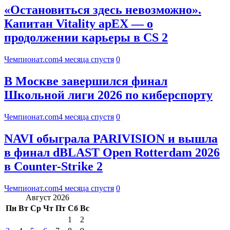
«Остановиться здесь невозможно».
Капитан Vitality apEX — о
продолжении карьеры в CS 2
Чемпионат.com
4 месяца спустя
0
В Москве завершился финал
Школьной лиги 2026 по киберспорту
Чемпионат.com
4 месяца спустя
0
NAVI обыграла PARIVISION и вышла
в финал dBLAST Open Rotterdam 2026
в Counter-Strike 2
Чемпионат.com
4 месяца спустя
0
Август 2026
Пн
Вт
Ср
Чт
Пт
Сб
Вс
1
2