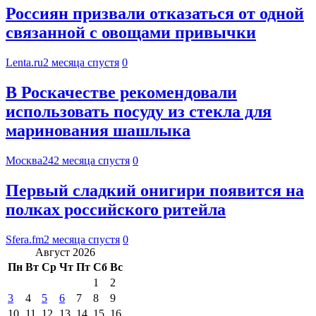
Россиян призвали отказаться от одной
связанной с овощами привычки
Lenta.ru
2 месяца спустя
0
В Роскачестве рекомендовали
использовать посуду из стекла для
маринования шашлыка
Москва24
2 месяца спустя
0
Первый сладкий онигири появится на
полках российского ритейла
Sfera.fm
2 месяца спустя
0
Август 2026
Пн
Вт
Ср
Чт
Пт
Сб
Вс
1
2
3
4
5
6
7
8
9
10
11
12
13
14
15
16