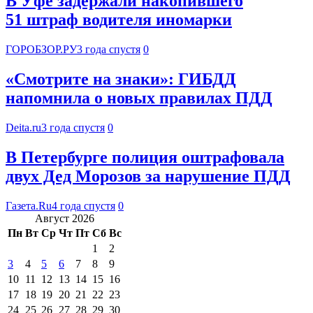
В Уфе задержали накопившего
51 штраф водителя иномарки
ГОРОБЗОР.РУ
3 года спустя
0
«Смотрите на знаки»: ГИБДД
напомнила о новых правилах ПДД
Deita.ru
3 года спустя
0
В Петербурге полиция оштрафовала
двух Дед Морозов за нарушение ПДД
Газета.Ru
4 года спустя
0
Август 2026
Пн
Вт
Ср
Чт
Пт
Сб
Вс
1
2
3
4
5
6
7
8
9
10
11
12
13
14
15
16
17
18
19
20
21
22
23
24
25
26
27
28
29
30