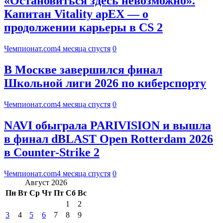
«Остановиться здесь невозможно».
Капитан Vitality apEX — о
продолжении карьеры в CS 2
Чемпионат.com
4 месяца спустя
0
В Москве завершился финал
Школьной лиги 2026 по киберспорту
Чемпионат.com
4 месяца спустя
0
NAVI обыграла PARIVISION и вышла
в финал dBLAST Open Rotterdam 2026
в Counter-Strike 2
Чемпионат.com
4 месяца спустя
0
Август 2026
Пн
Вт
Ср
Чт
Пт
Сб
Вс
1
2
3
4
5
6
7
8
9