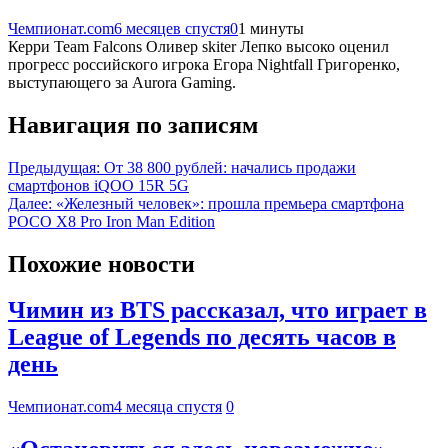
Чемпионат.com
6 месяцев спустя
0
1 минуты
Керри Team Falcons Оливер skiter Лепко высоко оценил
прогресс российского игрока Егора Nightfall Григоренко,
выступающего за Aurora Gaming.
Навигация по записям
Предыдущая:
От 38 800 рублей: начались продажи
смартфонов iQOO 15R 5G
Далее:
«Железный человек»: прошла премьера смартфона
POCO X8 Pro Iron Man Edition
Похожие новости
Чимин из BTS рассказал, что играет в
League of Legends по десять часов в
день
Чемпионат.com
4 месяца спустя
0