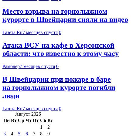
Место взрыва на горнолыжном
курорте в Швейцарии сняли на видео
Газета.Ru
7 месяцев спустя
0
Атака ВСУ на кафе в Херсонской
области: что известно к этому часу
Рамблер
7 месяцев спустя
0
В Швейцарии при пожаре в баре
на горнолыжном курорте погибли
люди
Газета.Ru
7 месяцев спустя
0
Август 2026
Пн
Вт
Ср
Чт
Пт
Сб
Вс
1
2
3
4
5
6
7
8
9