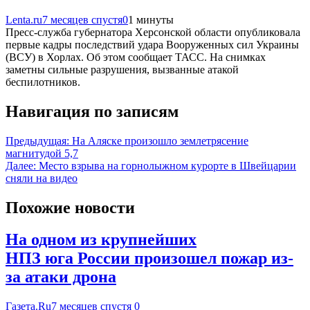
Lenta.ru
7 месяцев спустя
0
1 минуты
Пресс-служба губернатора Херсонской области опубликовала
первые кадры последствий удара Вооруженных сил Украины
(ВСУ) в Хорлах. Об этом сообщает ТАСС. На снимках
заметны сильные разрушения, вызванные атакой
беспилотников.
Навигация по записям
Предыдущая:
На Аляске произошло землетрясение
магнитудой 5,7
Далее:
Место взрыва на горнолыжном курорте в Швейцарии
сняли на видео
Похожие новости
На одном из крупнейших
НПЗ юга России произошел пожар из-
за атаки дрона
Газета.Ru
7 месяцев спустя
0