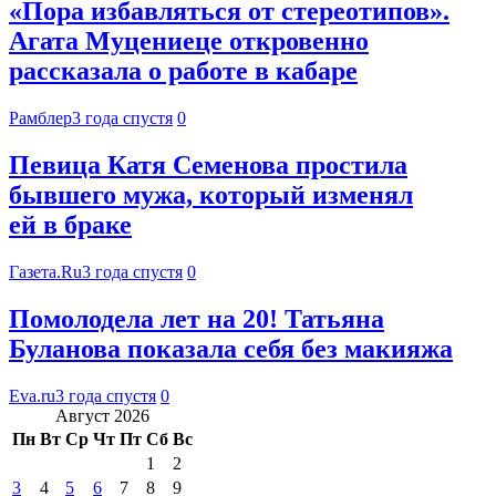
«Пора избавляться от стереотипов».
Агата Муцениеце откровенно
рассказала о работе в кабаре
Рамблер
3 года спустя
0
Певица Катя Семенова простила
бывшего мужа, который изменял
ей в браке
Газета.Ru
3 года спустя
0
Помолодела лет на 20! Татьяна
Буланова показала себя без макияжа
Eva.ru
3 года спустя
0
Август 2026
Пн
Вт
Ср
Чт
Пт
Сб
Вс
1
2
3
4
5
6
7
8
9