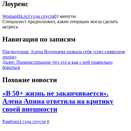
Лоуренс
WomanHit.ru
3 года спустя
0
1 минуты
Специалист предположил, какие операции могла сделать
актриса.
Навигация по записям
Предыдущая:
Алена Водонаева назвала себя «секс-символом
эпохи»
Далее:
Прокрастинация: что это и как с ней правильно
бороться
Похожие новости
«В 50+ жизнь не заканчивается».
Алена Апина ответила на критику
своей внешности
Рамблер
3 года спустя
0