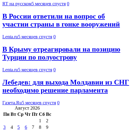
RT на русском
5 месяцев спустя
0
В России ответили на вопрос об
участии страны в гонке вооружений
Lenta.ru
5 месяцев спустя
0
В Крыму отреагировали на позицию
Турции по полуострову
Lenta.ru
5 месяцев спустя
0
Лебедев: для выхода Молдавии из СНГ
необходимо решение парламента
Газета.Ru
5 месяцев спустя
0
Август 2026
Пн
Вт
Ср
Чт
Пт
Сб
Вс
1
2
3
4
5
6
7
8
9