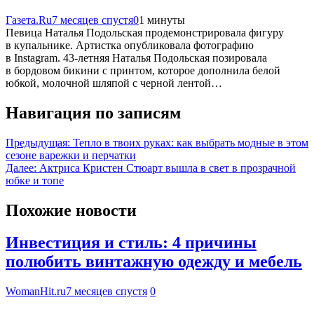
Газета.Ru
7 месяцев спустя
0
1 минуты
Певица Наталья Подольская продемонстрировала фигуру
в купальнике. Артистка опубликовала фотографию
в Instagram. 43-летняя Наталья Подольская позировала
в бордовом бикини с принтом, которое дополнила белой
юбкой, молочной шляпой с черной лентой…
Навигация по записям
Предыдущая:
Тепло в твоих руках: как выбрать модные в этом
сезоне варежки и перчатки
Далее:
Актриса Кристен Стюарт вышла в свет в прозрачной
юбке и топе
Похожие новости
Инвестиция и стиль: 4 причины
полюбить винтажную одежду и мебель
WomanHit.ru
7 месяцев спустя
0