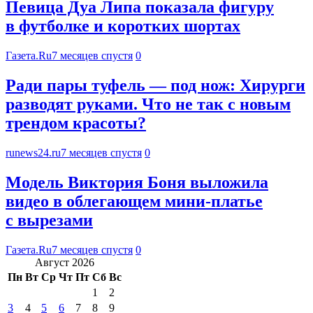
Певица Дуа Липа показала фигуру
в футболке и коротких шортах
Газета.Ru
7 месяцев спустя
0
Ради пары туфель — под нож: Хирурги
разводят руками. Что не так с новым
трендом красоты?
runews24.ru
7 месяцев спустя
0
Модель Виктория Боня выложила
видео в облегающем мини-платье
с вырезами
Газета.Ru
7 месяцев спустя
0
Август 2026
Пн
Вт
Ср
Чт
Пт
Сб
Вс
1
2
3
4
5
6
7
8
9