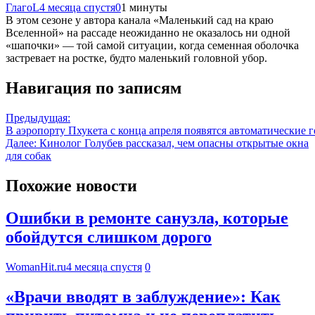
ГлагоL
4 месяца спустя
0
1 минуты
В этом сезоне у автора канала «Маленький сад на краю
Вселенной» на рассаде неожиданно не оказалось ни одной
«шапочки» — той самой ситуации, когда семенная оболочка
застревает на ростке, будто маленький головной убор.
Навигация по записям
Предыдущая:
В аэропорту Пхукета с конца апреля появятся автоматические 
Далее:
Кинолог Голубев рассказал, чем опасны открытые окна
для собак
Похожие новости
Ошибки в ремонте санузла, которые
обойдутся слишком дорого
WomanHit.ru
4 месяца спустя
0
«Врачи вводят в заблуждение»: Как