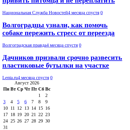
привить питомца и не переплатить
Национальная Служба Новостей
4 месяца спустя
0
Волгоградцы узнали, как помочь
собаке пережить стресс от переезда
Волгоградская правда
4 месяца спустя
0
Дачников призвали срочно развесить
пластиковые бутылки на участке
Lenta.ru
4 месяца спустя
0
Август 2026
Пн
Вт
Ср
Чт
Пт
Сб
Вс
1
2
3
4
5
6
7
8
9
10
11
12
13
14
15
16
17
18
19
20
21
22
23
24
25
26
27
28
29
30
31