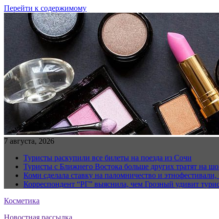
Перейти к содержимому
7 августа, 2026
Туристы раскупили все билеты на поезда из Сочи
Туристы с Ближнего Востока больше других тратят на ш
Коми сделала ставку на паломничество и этнофестивали,
Корреспондент “РГ” выяснила, чем Грозный удивит тури
Косметика
Новостная рассылка