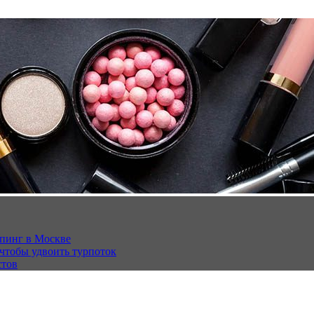
опинг в Москве
 чтобы удвоить турпоток
стов