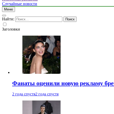
Случайные новости
Меню
Найти:
Заголовки
Фанаты оценили новую рекламу бре
2 года спустя
2 года спустя