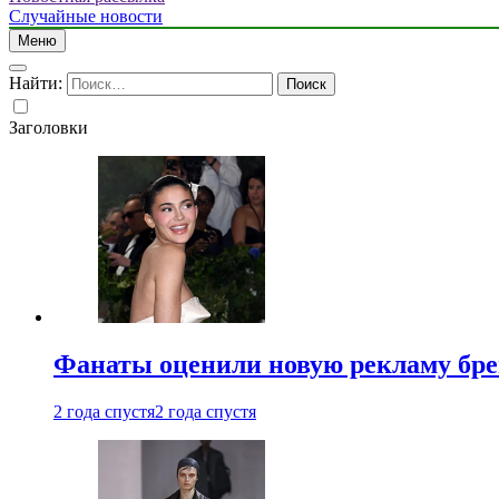
Случайные новости
Меню
Найти:
Заголовки
Фанаты оценили новую рекламу бре
2 года спустя
2 года спустя