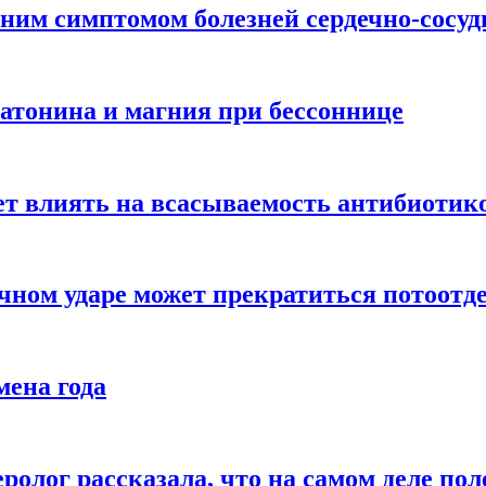
ним симптомом болезней сердечно-сосу
атонина и магния при бессоннице
ет влиять на всасываемость антибиотик
чном ударе может прекратиться потоотд
мена года
ролог рассказала, что на самом деле пол