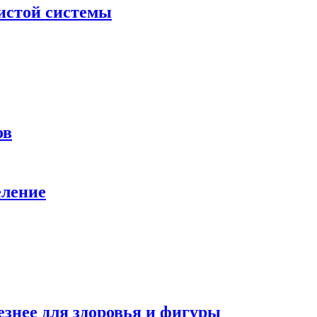
дистой системы
ов
еление
езнее для здоровья и фигуры