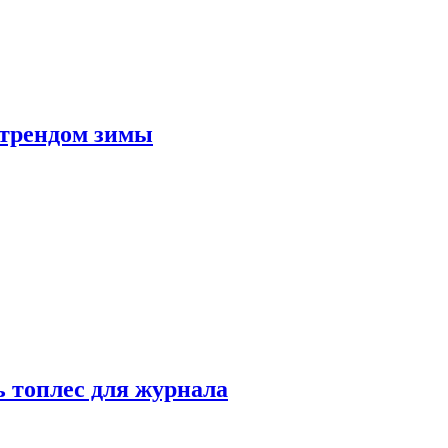
 трендом зимы
 топлес для журнала