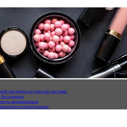
ней сердечно-сосудистой системы
 бессоннице
мость антибиотиков
кратиться потоотделение