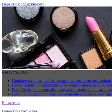
Перейти к содержимому
6 августа, 2026
Проблемы с эрекцией оказались ранним симптомом болез
Врачи сравнили эффективность мелатонина и магния при
Врач Вербецкая: черный перец может влиять на всасывае
Врач Бурнацкая: при опасном солнечном ударе может пре
Косметика
Новостная рассылка