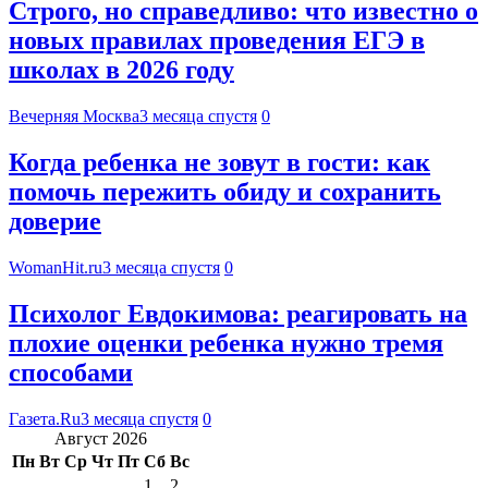
Строго, но справедливо: что известно о
новых правилах проведения ЕГЭ в
школах в 2026 году
Вечерняя Москва
3 месяца спустя
0
Когда ребенка не зовут в гости: как
помочь пережить обиду и сохранить
доверие
WomanHit.ru
3 месяца спустя
0
Психолог Евдокимова: реагировать на
плохие оценки ребенка нужно тремя
способами
Газета.Ru
3 месяца спустя
0
Август 2026
Пн
Вт
Ср
Чт
Пт
Сб
Вс
1
2