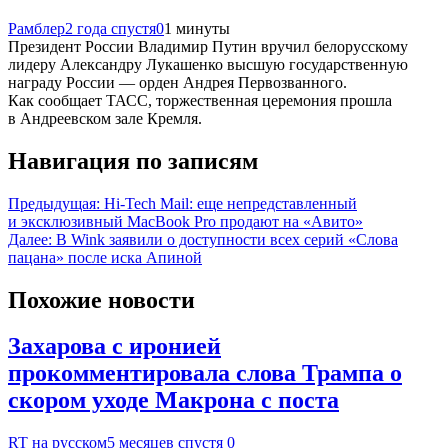
Рамблер
2 года спустя
0
1 минуты
Президент России Владимир Путин вручил белорусскому
лидеру Александру Лукашенко высшую государственную
награду России — орден Андрея Первозванного.
Как сообщает ТАСС, торжественная церемония прошла
в Андреевском зале Кремля.
Навигация по записям
Предыдущая:
Hi-Tech Mail: еще непредставленный
и эксклюзивный MacBook Pro продают на «Авито»
Далее:
В Wink заявили о доступности всех серий «Слова
пацана» после иска Апиной
Похожие новости
Захарова с иронией
прокомментировала слова Трампа о
скором уходе Макрона с поста
RT на русском
5 месяцев спустя
0