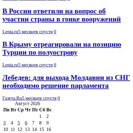
В России ответили на вопрос об
участии страны в гонке вооружений
Lenta.ru
5 месяцев спустя
0
В Крыму отреагировали на позицию
Турции по полуострову
Lenta.ru
5 месяцев спустя
0
Лебедев: для выхода Молдавии из СНГ
необходимо решение парламента
Газета.Ru
5 месяцев спустя
0
Август 2026
Пн
Вт
Ср
Чт
Пт
Сб
Вс
1
2
3
4
5
6
7
8
9
10
11
12
13
14
15
16