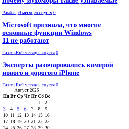
почему мухоморы такие узнаваемые
Рамблер
9 месяцев спустя
0
Microsoft признала, что многие
основные функции Windows
11 не работают
Газета.Ru
9 месяцев спустя
0
Эксперты разочаровались камерой
нового и дорогого iPhone
Газета.Ru
9 месяцев спустя
0
Август 2026
Пн
Вт
Ср
Чт
Пт
Сб
Вс
1
2
3
4
5
6
7
8
9
10
11
12
13
14
15
16
17
18
19
20
21
22
23
24
25
26
27
28
29
30