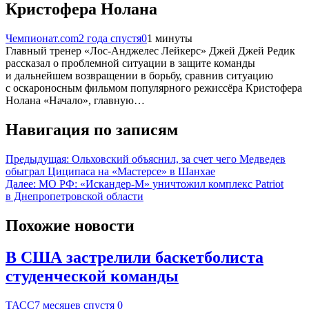
Кристофера Нолана
Чемпионат.com
2 года спустя
0
1 минуты
Главный тренер «Лос-Анджелес Лейкерс» Джей Джей Редик
рассказал о проблемной ситуации в защите команды
и дальнейшем возвращении в борьбу, сравнив ситуацию
с оскароносным фильмом популярного режиссёра Кристофера
Нолана «Начало», главную…
Навигация по записям
Предыдущая:
Ольховский объяснил, за счет чего Медведев
обыграл Циципаса на «Мастерсе» в Шанхае
Далее:
МО РФ: «Искандер-М» уничтожил комплекс Patriot
в Днепропетровской области
Похожие новости
В США застрелили баскетболиста
студенческой команды
ТАСС
7 месяцев спустя
0