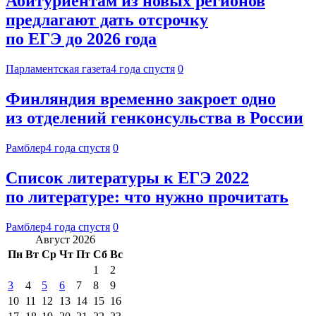
Абитуриентам из новых регионов
предлагают дать отсрочку
по ЕГЭ до 2026 года
Парламентская газета
4 года спустя
0
Финляндия временно закроет одно
из отделений генконсульства в России
Рамблер
4 года спустя
0
Список литературы к ЕГЭ 2022
по литературе: что нужно прочитать
Рамблер
4 года спустя
0
Август 2026
Пн
Вт
Ср
Чт
Пт
Сб
Вс
1
2
3
4
5
6
7
8
9
10
11
12
13
14
15
16