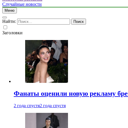
Случайные новости
Меню
Найти:
Заголовки
Фанаты оценили новую рекламу бре
2 года спустя
2 года спустя