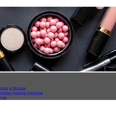
опинг в Москве
 чтобы удвоить турпоток
стов