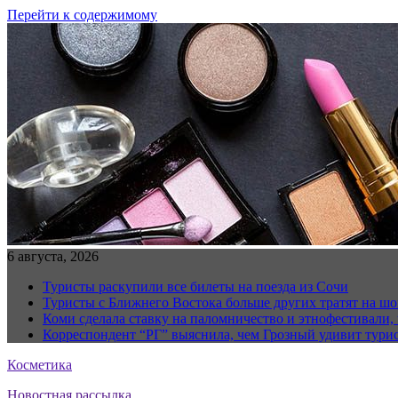
Перейти к содержимому
6 августа, 2026
Туристы раскупили все билеты на поезда из Сочи
Туристы с Ближнего Востока больше других тратят на ш
Коми сделала ставку на паломничество и этнофестивали,
Корреспондент “РГ” выяснила, чем Грозный удивит тури
Косметика
Новостная рассылка