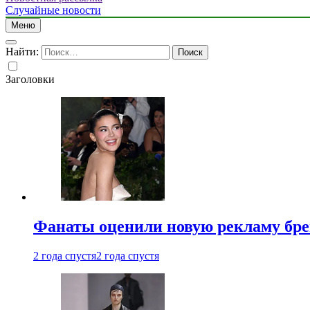
Случайные новости
Меню
Найти:
Заголовки
Фанаты оценили новую рекламу бре
2 года спустя
2 года спустя