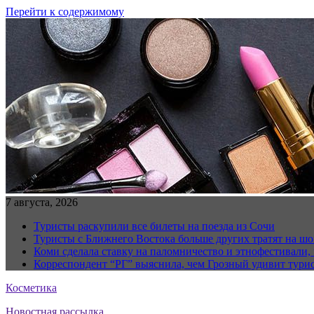
Перейти к содержимому
7 августа, 2026
Туристы раскупили все билеты на поезда из Сочи
Туристы с Ближнего Востока больше других тратят на ш
Коми сделала ставку на паломничество и этнофестивали,
Корреспондент “РГ” выяснила, чем Грозный удивит тури
Косметика
Новостная рассылка