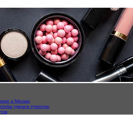
опинг в Москве
 чтобы удвоить турпоток
стов