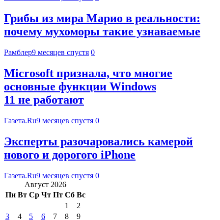
Грибы из мира Марио в реальности:
почему мухоморы такие узнаваемые
Рамблер
9 месяцев спустя
0
Microsoft признала, что многие
основные функции Windows
11 не работают
Газета.Ru
9 месяцев спустя
0
Эксперты разочаровались камерой
нового и дорогого iPhone
Газета.Ru
9 месяцев спустя
0
Август 2026
Пн
Вт
Ср
Чт
Пт
Сб
Вс
1
2
3
4
5
6
7
8
9