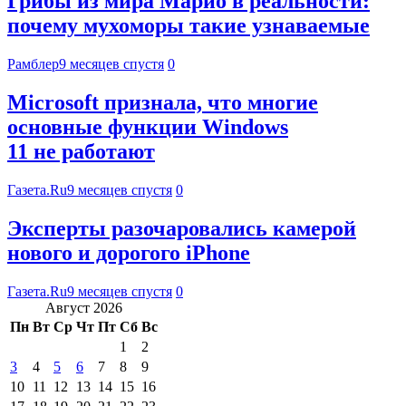
Грибы из мира Марио в реальности:
почему мухоморы такие узнаваемые
Рамблер
9 месяцев спустя
0
Microsoft признала, что многие
основные функции Windows
11 не работают
Газета.Ru
9 месяцев спустя
0
Эксперты разочаровались камерой
нового и дорогого iPhone
Газета.Ru
9 месяцев спустя
0
Август 2026
Пн
Вт
Ср
Чт
Пт
Сб
Вс
1
2
3
4
5
6
7
8
9
10
11
12
13
14
15
16