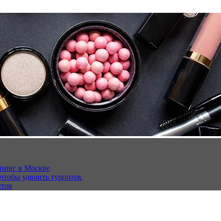
опинг в Москве
 чтобы удвоить турпоток
стов