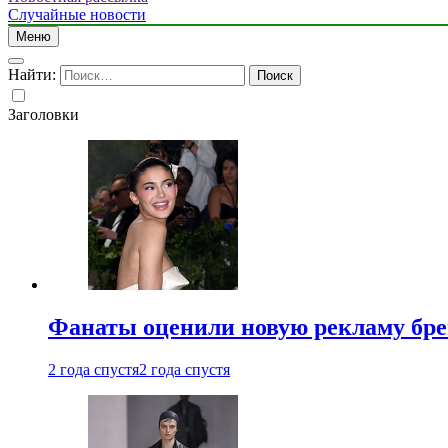
Случайные новости
Меню
Найти:
Заголовки
Фанаты оценили новую рекламу бре
2 года спустя
2 года спустя