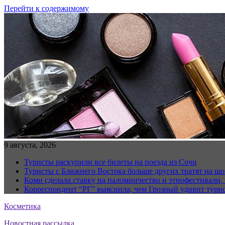
Перейти к содержимому
9 августа, 2026
Туристы раскупили все билеты на поезда из Сочи
Туристы с Ближнего Востока больше других тратят на ш
Коми сделала ставку на паломничество и этнофестивали,
Корреспондент “РГ” выяснила, чем Грозный удивит тури
Косметика
Новостная рассылка