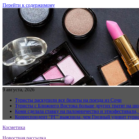
Перейти к содержимому
9 августа, 2026
Туристы раскупили все билеты на поезда из Сочи
Туристы с Ближнего Востока больше других тратят на ш
Коми сделала ставку на паломничество и этнофестивали,
Корреспондент “РГ” выяснила, чем Грозный удивит тури
Косметика
Новостная рассылка