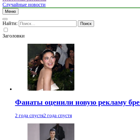
Случайные новости
Меню
Найти:
Заголовки
Фанаты оценили новую рекламу бре
2 года спустя
2 года спустя