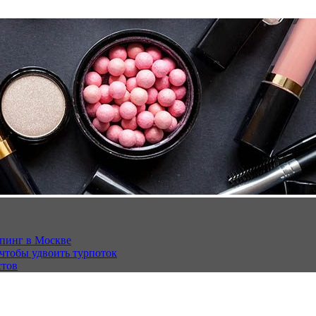
опинг в Москве
 чтобы удвоить турпоток
стов