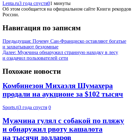
Lenta.ru
3 года спустя
0
1 минуты
Об этом сообщается на официальном сайте Книги рекордов
России.
Навигация по записям
Предыдущая:
Почему Сан-Франциско оставляют богатые
и захватывают бездомные
Далее:
Мужчина обнаружил странную находку в лесу
и озадачил пользователей сети
Похожие новости
Комбинезон Михаэля Шумахера
продали на аукционе за $102 тысяч
Sports.tj
3 года спустя
0
Мужчина гулял с собакой по пляжу
и обнаружил рвоту кашалота
на тысячи долларов