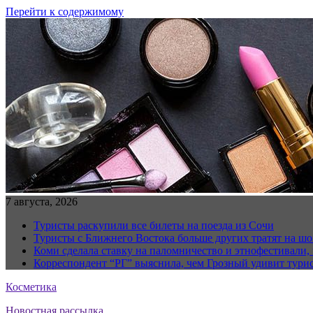
Перейти к содержимому
7 августа, 2026
Туристы раскупили все билеты на поезда из Сочи
Туристы с Ближнего Востока больше других тратят на ш
Коми сделала ставку на паломничество и этнофестивали,
Корреспондент “РГ” выяснила, чем Грозный удивит тури
Косметика
Новостная рассылка