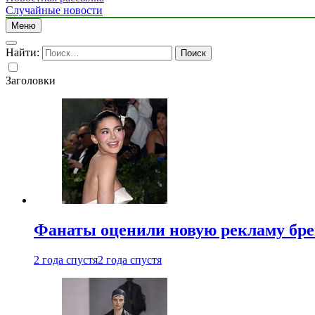
Случайные новости
Меню
Найти:
Заголовки
Фанаты оценили новую рекламу бре
2 года спустя
2 года спустя