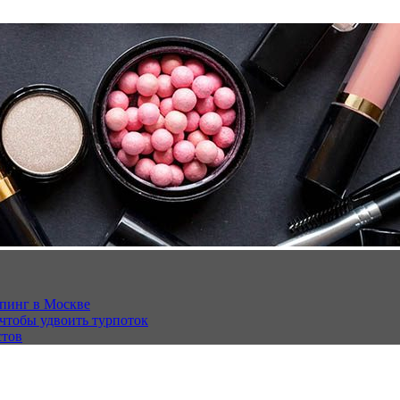
опинг в Москве
 чтобы удвоить турпоток
стов