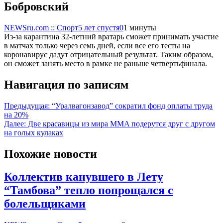
Бобровский
NEWSru.com :: Спорт
5 лет спустя
0
1 минуты
Из-за карантина 32-летний вратарь сможет принимать участие
в матчах только через семь дней, если все его тесты на
коронавирус дадут отрицательный результат. Таким образом,
он сможет занять место в рамке не раньше четвертьфинала.
Навигация по записям
Предыдущая:
“Уралвагонзавод” сократил фонд оплаты труда
на 20%
Далее:
Две красавицы из мира MMA подерутся друг с другом
на голых кулаках
Похожие новости
Коллектив канувшего в Лету
“Тамбова” тепло попрощался с
болельщиками