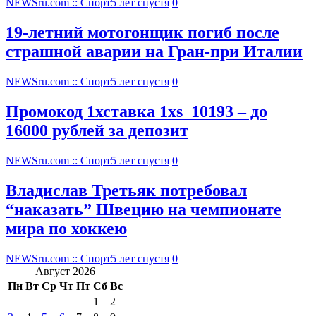
NEWSru.com :: Спорт
5 лет спустя
0
19-летний мотогонщик погиб после
страшной аварии на Гран-при Италии
NEWSru.com :: Спорт
5 лет спустя
0
Промокод 1хставка 1xs_10193 – до
16000 рублей за депозит
NEWSru.com :: Спорт
5 лет спустя
0
Владислав Третьяк потребовал
“наказать” Швецию на чемпионате
мира по хоккею
NEWSru.com :: Спорт
5 лет спустя
0
Август 2026
Пн
Вт
Ср
Чт
Пт
Сб
Вс
1
2