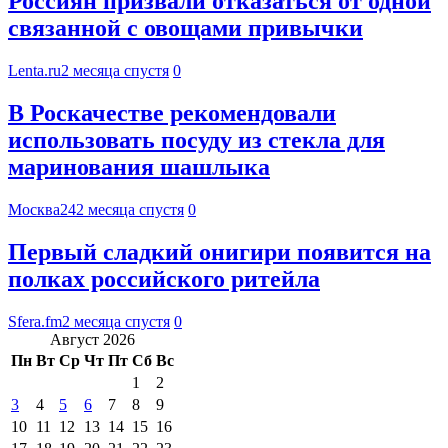
Россиян призвали отказаться от одной
связанной с овощами привычки
Lenta.ru
2 месяца спустя
0
В Роскачестве рекомендовали
использовать посуду из стекла для
маринования шашлыка
Москва24
2 месяца спустя
0
Первый сладкий онигири появится на
полках российского ритейла
Sfera.fm
2 месяца спустя
0
Август 2026
Пн
Вт
Ср
Чт
Пт
Сб
Вс
1
2
3
4
5
6
7
8
9
10
11
12
13
14
15
16