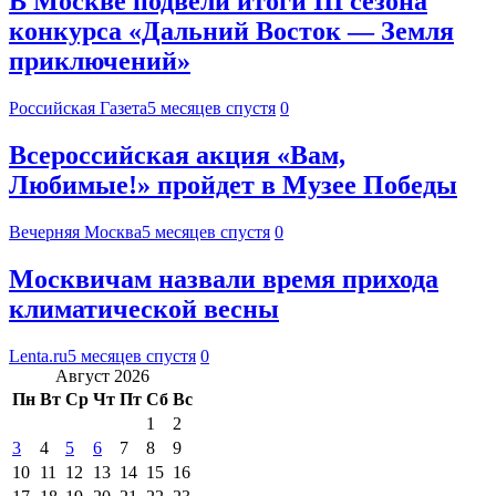
В Москве подвели итоги III сезона
конкурса «Дальний Восток — Земля
приключений»
Российская Газета
5 месяцев спустя
0
Всероссийская акция «Вам,
Любимые!» пройдет в Музее Победы
Вечерняя Москва
5 месяцев спустя
0
Москвичам назвали время прихода
климатической весны
Lenta.ru
5 месяцев спустя
0
Август 2026
Пн
Вт
Ср
Чт
Пт
Сб
Вс
1
2
3
4
5
6
7
8
9
10
11
12
13
14
15
16