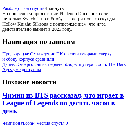
Рамблер
1 год спустя
0
1 минуты
На прошедшей презентации Nintendo Direct показали
не только Switch 2, но и бомбу — аж три новых секунды
Hollow Knight: Silksong с подтверждением, что игра
действительно выйдет в 2025 году.
Навигация по записям
Предыдущая:
Охлаждение ПК с вентиляторами сверху
и сбоку корпуса сравнили
Далее:
Эмбарго снято: первые обзоры шутера Doom: The Dark
Ages уже доступны
Похожие новости
Чимин из BTS рассказал, что играет в
League of Legends по десять часов в
день
Чемпионат.com
4 месяца спустя
0