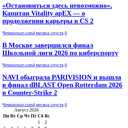
«Остановиться здесь невозможно».
Капитан Vitality apEX — о
продолжении карьеры в CS 2
Чемпионат.com
4 месяца спустя
0
В Москве завершился финал
Школьной лиги 2026 по киберспорту
Чемпионат.com
4 месяца спустя
0
NAVI обыграла PARIVISION и вышла
в финал dBLAST Open Rotterdam 2026
в Counter-Strike 2
Чемпионат.com
4 месяца спустя
0
Август 2026
Пн
Вт
Ср
Чт
Пт
Сб
Вс
1
2