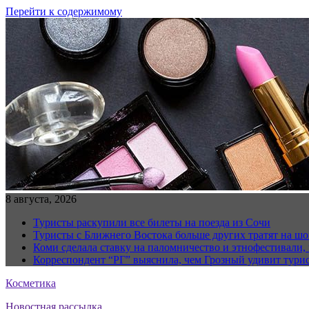
Перейти к содержимому
8 августа, 2026
Туристы раскупили все билеты на поезда из Сочи
Туристы с Ближнего Востока больше других тратят на ш
Коми сделала ставку на паломничество и этнофестивали,
Корреспондент “РГ” выяснила, чем Грозный удивит тури
Косметика
Новостная рассылка