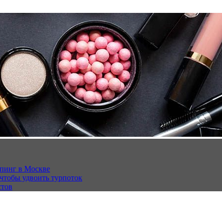
опинг в Москве
 чтобы удвоить турпоток
стов