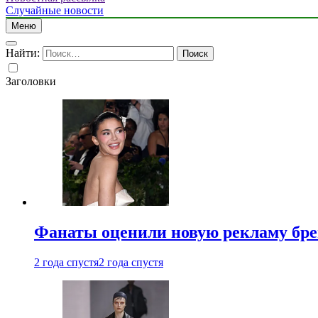
Случайные новости
Меню
Найти:
Заголовки
Фанаты оценили новую рекламу бре
2 года спустя
2 года спустя