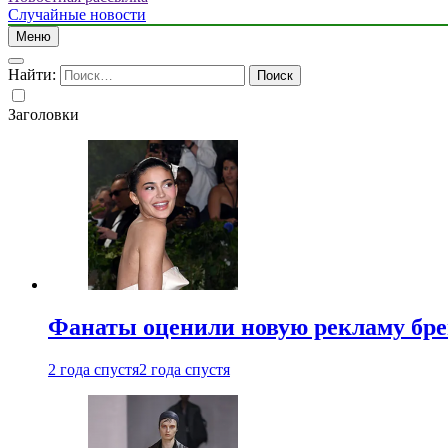
Случайные новости
Меню
Найти:
Заголовки
Фанаты оценили новую рекламу бре
2 года спустя
2 года спустя