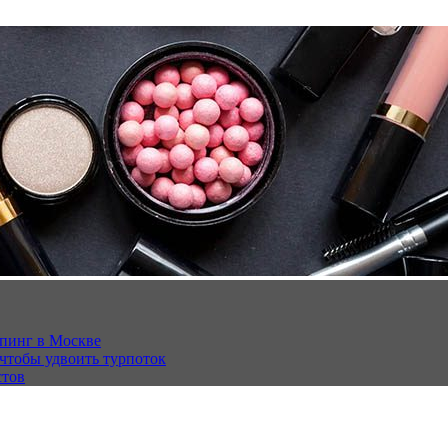
опинг в Москве
 чтобы удвоить турпоток
стов