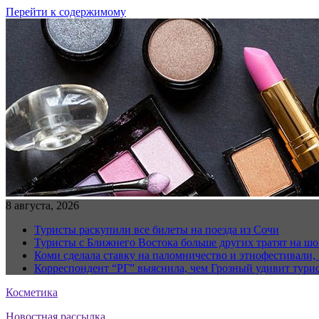
Перейти к содержимому
8 августа, 2026
Туристы раскупили все билеты на поезда из Сочи
Туристы с Ближнего Востока больше других тратят на ш
Коми сделала ставку на паломничество и этнофестивали,
Корреспондент “РГ” выяснила, чем Грозный удивит тури
Косметика
Новостная рассылка