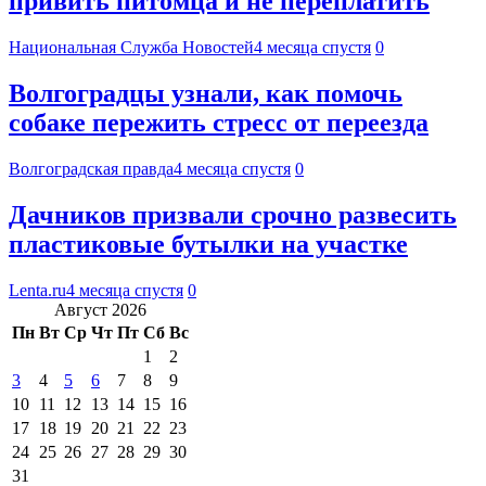
привить питомца и не переплатить
Национальная Служба Новостей
4 месяца спустя
0
Волгоградцы узнали, как помочь
собаке пережить стресс от переезда
Волгоградская правда
4 месяца спустя
0
Дачников призвали срочно развесить
пластиковые бутылки на участке
Lenta.ru
4 месяца спустя
0
Август 2026
Пн
Вт
Ср
Чт
Пт
Сб
Вс
1
2
3
4
5
6
7
8
9
10
11
12
13
14
15
16
17
18
19
20
21
22
23
24
25
26
27
28
29
30
31