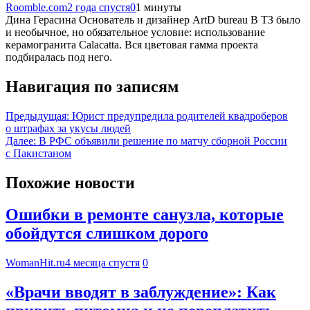
Roomble.com
2 года спустя
0
1 минуты
Дина Герасина Основатель и дизайнер ArtD bureau В ТЗ было
и необычное, но обязательное условие: использование
керамогранита Calacatta. Вся цветовая гамма проекта
подбиралась под него.
Навигация по записям
Предыдущая:
Юрист предупредила родителей квадроберов
о штрафах за укусы людей
Далее:
В РФС объявили решение по матчу сборной России
с Пакистаном
Похожие новости
Ошибки в ремонте санузла, которые
обойдутся слишком дорого
WomanHit.ru
4 месяца спустя
0
«Врачи вводят в заблуждение»: Как