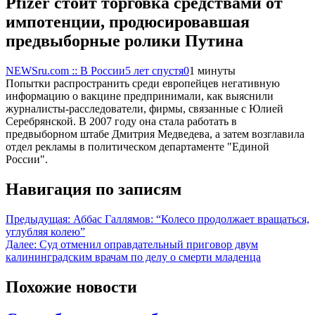
Pfizer стоит торговка средствами от
импотенции, продюсировавшая
предвыборные ролики Путина
NEWSru.com :: В России
5 лет спустя
0
1 минуты
Попытки распространить среди европейцев негативную
информацию о вакцине предпринимали, как выяснили
журналисты-расследователи, фирмы, связанные с Юлией
Серебрянской. В 2007 году она стала работать в
предвыборном штабе Дмитрия Медведева, а затем возглавила
отдел рекламы в политическом департаменте "Единой
России".
Навигация по записям
Предыдущая:
Аббас Галлямов: “Колесо продолжает вращаться,
углубляя колею”
Далее:
Суд отменил оправдательный приговор двум
калининградским врачам по делу о смерти младенца
Похожие новости