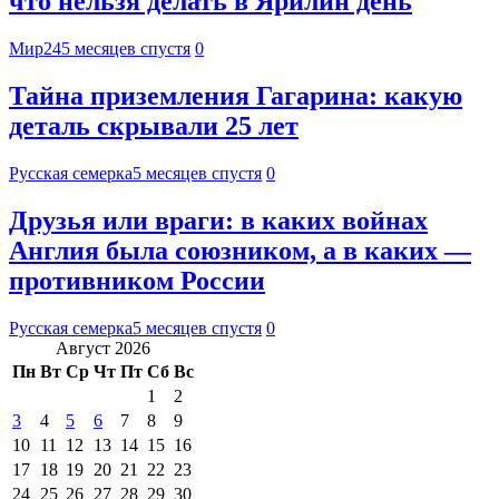
что нельзя делать в Ярилин день
Мир24
5 месяцев спустя
0
Тайна приземления Гагарина: какую
деталь скрывали 25 лет
Русская семерка
5 месяцев спустя
0
Друзья или враги: в каких войнах
Англия была союзником, а в каких —
противником России
Русская семерка
5 месяцев спустя
0
Август 2026
Пн
Вт
Ср
Чт
Пт
Сб
Вс
1
2
3
4
5
6
7
8
9
10
11
12
13
14
15
16
17
18
19
20
21
22
23
24
25
26
27
28
29
30