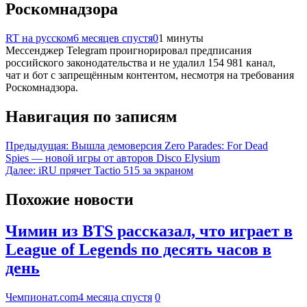
Роскомнадзора
RT на русском
6 месяцев спустя
0
1 минуты
Мессенджер Telegram проигнорировал предписания
российского законодательства и не удалил 154 981 канал,
чат и бот с запрещённым контентом, несмотря на требования
Роскомнадзора.
Навигация по записям
Предыдущая:
Вышла демоверсия Zero Parades: For Dead
Spies — новой игры от авторов Disco Elysium
Далее:
iRU прячет Tactio 515 за экраном
Похожие новости
Чимин из BTS рассказал, что играет в
League of Legends по десять часов в
день
Чемпионат.com
4 месяца спустя
0