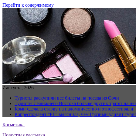
Перейти к содержимому
7 августа, 2026
Туристы раскупили все билеты на поезда из Сочи
Туристы с Ближнего Востока больше других тратят на ш
Коми сделала ставку на паломничество и этнофестивали,
Корреспондент “РГ” выяснила, чем Грозный удивит тури
Косметика
Новостная рассылка