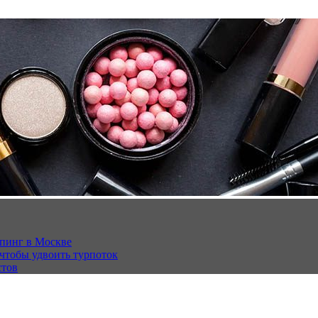
опинг в Москве
 чтобы удвоить турпоток
стов