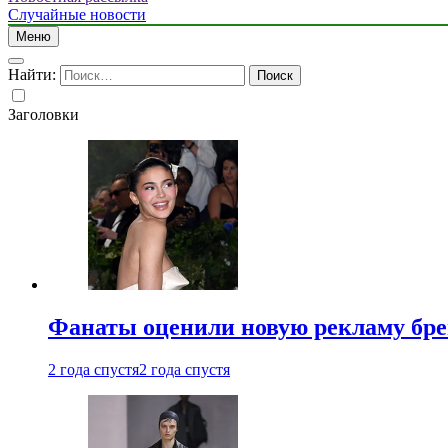
Случайные новости
Меню
Найти:
Заголовки
Фанаты оценили новую рекламу бре
2 года спустя
2 года спустя