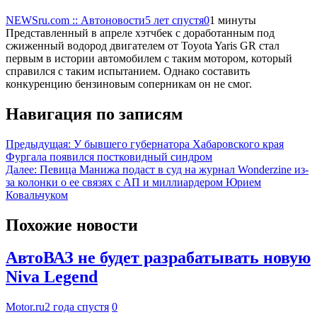
NEWSru.com :: Автоновости
5 лет спустя
0
1 минуты
Представленный в апреле хэтчбек с доработанным под
сжиженный водород двигателем от Toyota Yaris GR стал
первым в истории автомобилем с таким мотором, который
справился с таким испытанием. Однако составить
конкуренцию бензиновым соперникам он не смог.
Навигация по записям
Предыдущая:
У бывшего губернатора Хабаровского края
Фургала появился постковидный синдром
Далее:
Певица Манижа подаст в суд на журнал Wonderzine из-
за колонки о ее связях с АП и миллиардером Юрием
Ковальчуком
Похожие новости
АвтоВАЗ не будет разрабатывать новую
Niva Legend
Motor.ru
2 года спустя
0