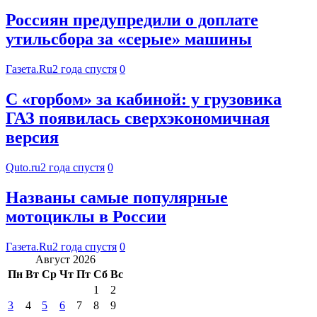
Россиян предупредили о доплате
утильсбора за «серые» машины
Газета.Ru
2 года спустя
0
С «горбом» за кабиной: у грузовика
ГАЗ появилась сверхэкономичная
версия
Quto.ru
2 года спустя
0
Названы самые популярные
мотоциклы в России
Газета.Ru
2 года спустя
0
Август 2026
Пн
Вт
Ср
Чт
Пт
Сб
Вс
1
2
3
4
5
6
7
8
9