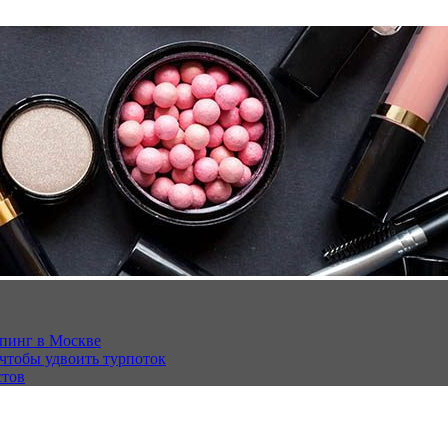
опинг в Москве
 чтобы удвоить турпоток
стов