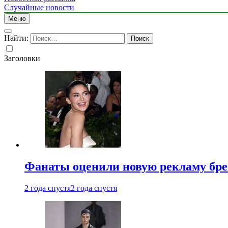
Случайные новости
Меню
Найти:
Заголовки
Фанаты оценили новую рекламу бре
2 года спустя
2 года спустя