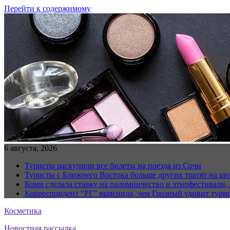
Перейти к содержимому
6 августа, 2026
Туристы раскупили все билеты на поезда из Сочи
Туристы с Ближнего Востока больше других тратят на ш
Коми сделала ставку на паломничество и этнофестивали,
Корреспондент “РГ” выяснила, чем Грозный удивит тури
Косметика
Новостная рассылка