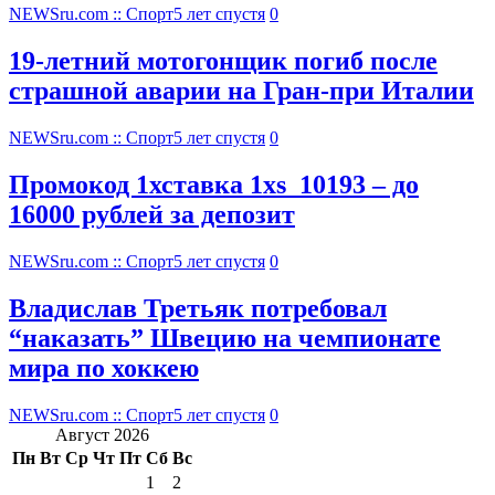
NEWSru.com :: Спорт
5 лет спустя
0
19-летний мотогонщик погиб после
страшной аварии на Гран-при Италии
NEWSru.com :: Спорт
5 лет спустя
0
Промокод 1хставка 1xs_10193 – до
16000 рублей за депозит
NEWSru.com :: Спорт
5 лет спустя
0
Владислав Третьяк потребовал
“наказать” Швецию на чемпионате
мира по хоккею
NEWSru.com :: Спорт
5 лет спустя
0
Август 2026
Пн
Вт
Ср
Чт
Пт
Сб
Вс
1
2