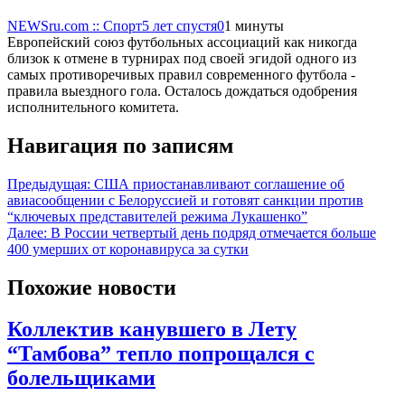
NEWSru.com :: Спорт
5 лет спустя
0
1 минуты
Европейский союз футбольных ассоциаций как никогда
близок к отмене в турнирах под своей эгидой одного из
самых противоречивых правил современного футбола -
правила выездного гола. Осталось дождаться одобрения
исполнительного комитета.
Навигация по записям
Предыдущая:
США приостанавливают соглашение об
авиасообщении с Белоруссией и готовят санкции против
“ключевых представителей режима Лукашенко”
Далее:
В России четвертый день подряд отмечается больше
400 умерших от коронавируса за сутки
Похожие новости
Коллектив канувшего в Лету
“Тамбова” тепло попрощался с
болельщиками