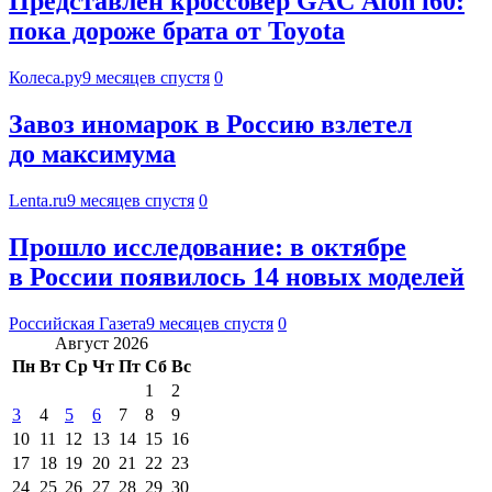
Представлен кроссовер GAC Aion i60:
пока дороже брата от Toyota
Колеса.ру
9 месяцев спустя
0
Завоз иномарок в Россию взлетел
до максимума
Lenta.ru
9 месяцев спустя
0
Прошло исследование: в октябре
в России появилось 14 новых моделей
Российская Газета
9 месяцев спустя
0
Август 2026
Пн
Вт
Ср
Чт
Пт
Сб
Вс
1
2
3
4
5
6
7
8
9
10
11
12
13
14
15
16
17
18
19
20
21
22
23
24
25
26
27
28
29
30